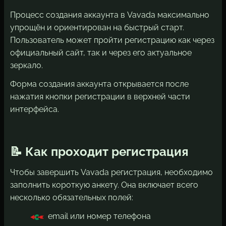
Процесс создания аккаунта в Vavada максимально
упрощён и ориентирован на быстрый старт.
Пользователь может пройти регистрацию как через
официальный сайт, так и через его актуальное
зеркало.
Форма создания аккаунта открывается после
нажатия кнопки регистрации в верхней части
интерфейса.
📝 Как проходит регистрация
Чтобы завершить Vavada регистрация, необходимо
заполнить короткую анкету. Она включает всего
несколько обязательных полей:
email или номер телефона