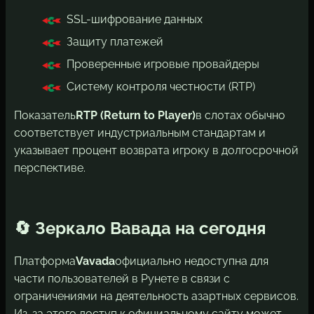
SSL-шифрование данных
Защиту платежей
Проверенные игровые провайдеры
Систему контроля честности (RTP)
Показатель
RTP (Return to Player)
в слотах обычно
соответствует индустриальным стандартам и
указывает процент возврата игроку в долгосрочной
перспективе.
🔄 Зеркало Вавада на сегодня
Платформа
Vavada
официально недоступна для
части пользователей в Рунете в связи с
ограничениями на деятельность азартных сервисов.
Из-за этого доступ к официальному сайту может