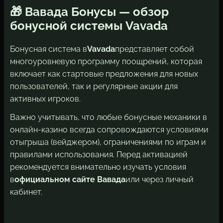
🎁 Вавада Бонусы — обзор
бонусной системы Vavada
Бонусная система в
Vavada
представляет собой
многоуровневую программу поощрений, которая
включает как стартовые предложения для новых
пользователей, так и регулярные акции для
активных игроков.
Важно учитывать, что любые бонусные механики в
онлайн-казино всегда сопровождаются условиями
отыгрыша (вейджером), ограничениями по играм и
правилами использования. Перед активацией
рекомендуется внимательно изучать условия
в
официальном сайте Вавада
или через личный
кабинет.