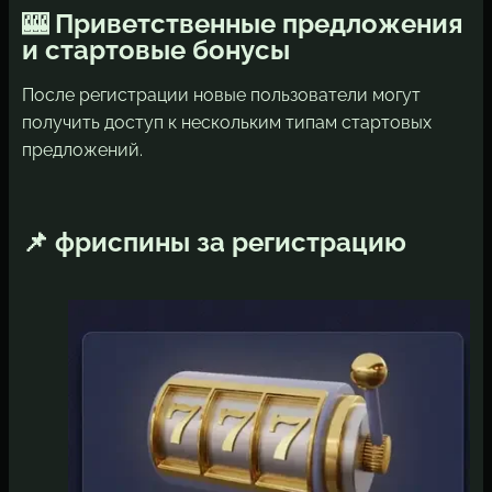
🎰 Приветственные предложения
и стартовые бонусы
После регистрации новые пользователи могут
получить доступ к нескольким типам стартовых
предложений.
📌 фриспины за регистрацию