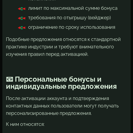
лимит по максимальной сумме бонуса
требования по отыгрышу (вейджер)
ограничение по сроку использования
Подобные предложения относятся к стандартной
практике индустрии и требуют внимательного
изучения правил перед активацией.
📧 Персональные бонусы и
индивидуальные предложения
После активации аккаунта и подтверждения
контактных данных пользователи могут получать
персонализированные предложения.
К ним относятся: