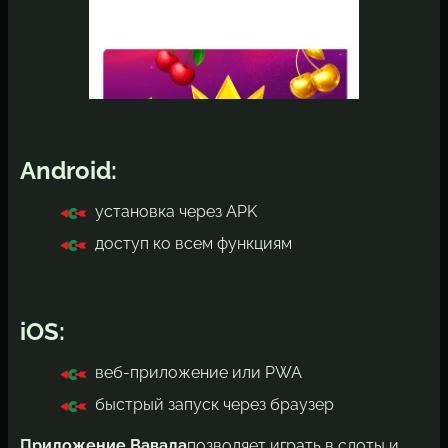
Android:
установка через APK
доступ ко всем функциям
iOS:
веб-приложение или PWA
быстрый запуск через браузер
Приложение Вавада
позволяет играть в слоты и