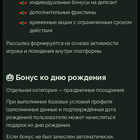
индивидуальные бонусы на депозит
дополнительные фриспины
временные акции с ограниченным сроком
действия
Рассылка формируется на основе активности
игрока и поведения внутри платформы.
🎂 Бонус ко дню рождения
Отдельная категория — праздничные поощрения.
При выполнении базовых условий профиля
(заполненные данные и подтверждённая дата
рождения) пользователю может начисляться
подарок ко дню рождения.
Если бонус не был зачислен автоматически,